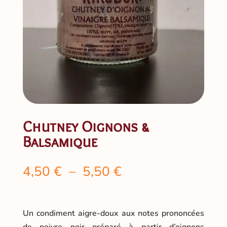
Chutney Oignons &
Balsamique
Plage
4,50
€
–
5,50
€
de
prix :
4,50 €
Un condiment aigre-doux aux notes prononcées
à